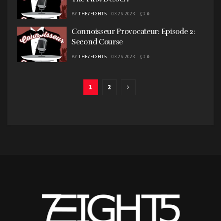
BY
THE7EIGHT5
03.26.2023
0
Connoisseur Provocateur: Episode 2:
Second Course
BY
THE7EIGHT5
03.26.2023
0
1
2